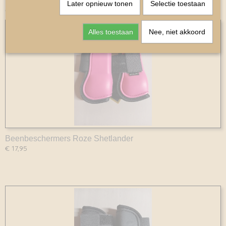
Later opnieuw tonen
Selectie toestaan
Ook interessant
Alles toestaan
Nee, niet akkoord
Beenbeschermers Roze Shetlander
€ 17,95