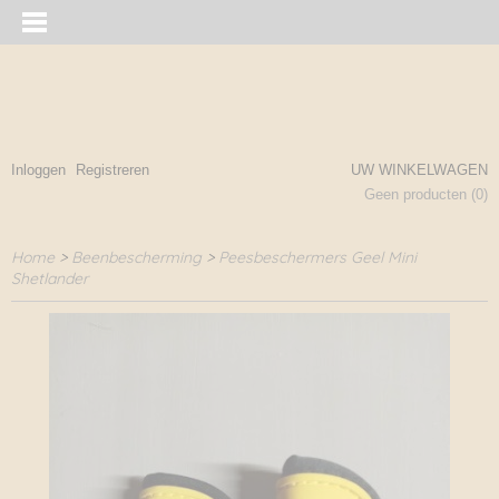
Inloggen
Registreren
UW WINKELWAGEN
Geen producten
(0)
Home
>
Beenbescherming
>
Peesbeschermers Geel Mini
Shetlander