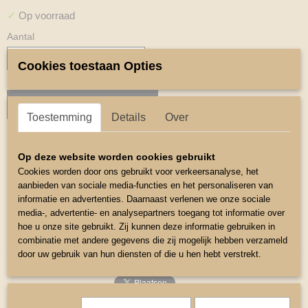
✓
Op voorraad
Aantal
Cookies toestaan Opties
IN WINKELWAGEN
Toestemming
Details
Over
Omschrijving
Op deze website worden cookies gebruikt
Cookies worden door ons gebruikt voor verkeersanalyse, het
Peesbeschermers.
aanbieden van sociale media-functies en het personaliseren van
Peesbeschermers speciaal ontwikkeld voor de kleine paardjes
informatie en advertenties. Daarnaast verlenen we onze sociale
media-, advertentie- en analysepartners toegang tot informatie over
Kleur Geel
hoe u onze site gebruikt. Zij kunnen deze informatie gebruiken in
Maat mini shetlander de harde schaal is 11 cm hoog.
combinatie met andere gegevens die zij mogelijk hebben verzameld
door uw gebruik van hun diensten of die u hen hebt verstrekt.