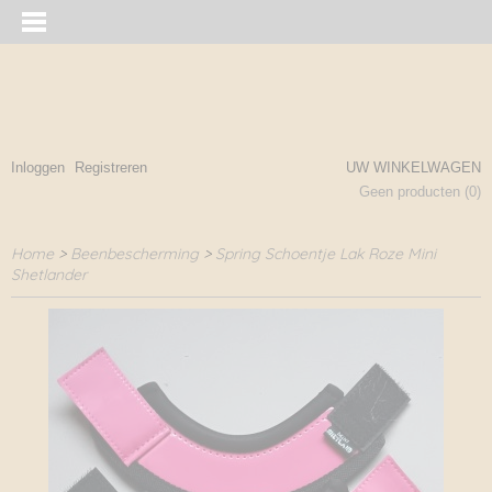
Inloggen
Registreren
UW WINKELWAGEN
Geen producten
(0)
Home
>
Beenbescherming
>
Spring Schoentje Lak Roze Mini
Shetlander