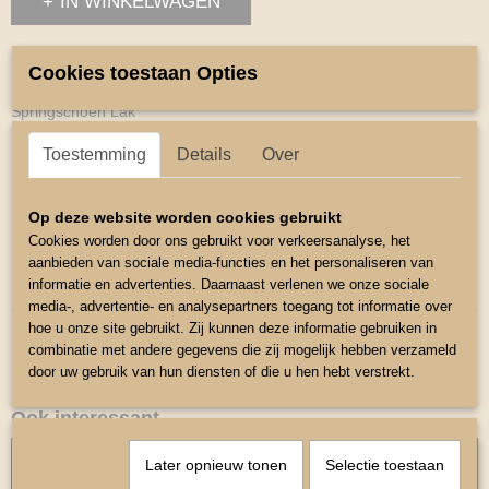
IN WINKELWAGEN
Omschrijving
Cookies toestaan Opties
Springschoen Lak
Deze springschoenen zijn aan de buitenkant van Lak
Toestemming
Details
Over
Met zacht neopreen voering aan de binnenzijde
Kleur Roze
Op deze website worden cookies gebruikt
Cookies worden door ons gebruikt voor verkeersanalyse, het
Maat Mini Shetlander
aanbieden van sociale media-functies en het personaliseren van
informatie en advertenties. Daarnaast verlenen we onze sociale
De hoogte is 6cm
media-, advertentie- en analysepartners toegang tot informatie over
hoe u onze site gebruikt. Zij kunnen deze informatie gebruiken in
combinatie met andere gegevens die zij mogelijk hebben verzameld
door uw gebruik van hun diensten of die u hen hebt verstrekt.
Ook interessant
Later opnieuw tonen
Selectie toestaan