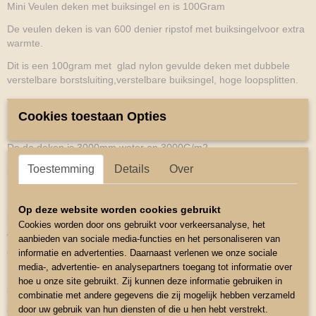
Mini Veulen deken met buiksingel en is 100Gram
De veulen deken is van 600 denier ripstof met buiksingelvoor extra
warmte.
Dit is een 100gram met glad nylon gevulde deken met dubbele
verstelbare borstsluiting,verstelbare buiksingel, hoge loopsplitten.
Verstelbare en afneembare bilkoord.
Cookies toestaan Opties
De buiksingel is verstelbaar door middel van sterk klittenband
De de deken is 3000mm water en 3000G/m2
Toestemming
Details
Over
24uur ademend.
Mooie afgewerkte deken met uistekende
Op deze website worden cookies gebruikt
pasvorm.
Cookies worden door ons gebruikt voor verkeersanalyse, het
Voor goede dekenmaat bepalen meet je het paard zijn ondelengte
aanbieden van sociale media-functies en het personaliseren van
en bovenlengte.
informatie en advertenties. Daarnaast verlenen we onze sociale
media-, advertentie- en analysepartners toegang tot informatie over
Bovenlengte van de deken wordt gemeten tussen de schoft en de
hoe u onze site gebruikt. Zij kunnen deze informatie gebruiken in
staart aanzet.
combinatie met andere gegevens die zij mogelijk hebben verzameld
door uw gebruik van hun diensten of die u hen hebt verstrekt.
Onderlengte wordt gemeten vanaf het midden van de borst tot bil