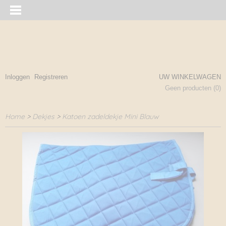
Inloggen
Registreren
UW WINKELWAGEN
Geen producten
(0)
Home
>
Dekjes
>
Katoen zadeldekje Mini Blauw