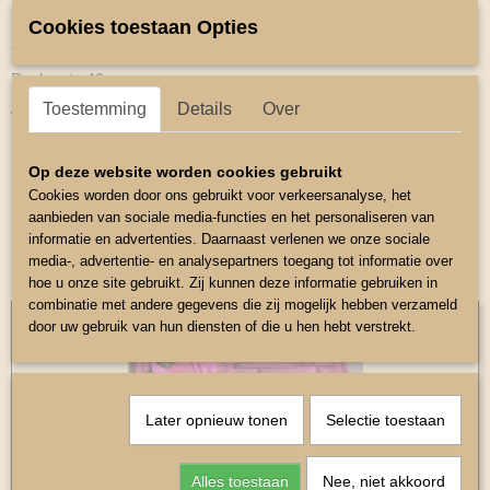
Katoen zadeldekje voor de mini shetlander.
Cookies toestaan Opties
Zadelmaat 12-14
Ruglengte 46 cm.
Toestemming
Details
Over
wasbaar 30 graden .
Kleur Blauw.
Op deze website worden cookies gebruikt
Cookies worden door ons gebruikt voor verkeersanalyse, het
aanbieden van sociale media-functies en het personaliseren van
informatie en advertenties. Daarnaast verlenen we onze sociale
media-, advertentie- en analysepartners toegang tot informatie over
Ook interessant
hoe u onze site gebruikt. Zij kunnen deze informatie gebruiken in
combinatie met andere gegevens die zij mogelijk hebben verzameld
door uw gebruik van hun diensten of die u hen hebt verstrekt.
Later opnieuw tonen
Selectie toestaan
Alles toestaan
Nee, niet akkoord