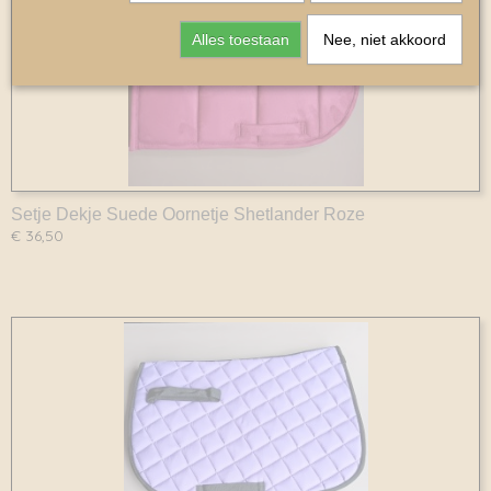
Alles toestaan
Nee, niet akkoord
Setje Dekje Suede Oornetje Shetlander Roze
€ 36,50