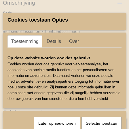
Omschrijving
Setje
Cookies toestaan Opties
Mooi zacht gevoerd suede zadeldekje
met singel lussen en klittenband sluitingen .
Oornetje met sierbiesje met steentjes
Toestemming
Details
Over
Het matriaal van de oornetje is elastisch dit bevorderd de pasvorm.
Op deze website worden cookies gebruikt
Kleur Paars.
Cookies worden door ons gebruikt voor verkeersanalyse, het
Maat Dekje ruglengte 50cm
aanbieden van sociale media-functies en het personaliseren van
informatie en advertenties. Daarnaast verlenen we onze sociale
Maat oornrtje Mini Shetlander
media-, advertentie- en analysepartners toegang tot informatie over
hoe u onze site gebruikt. Zij kunnen deze informatie gebruiken in
combinatie met andere gegevens die zij mogelijk hebben verzameld
door uw gebruik van hun diensten of die u hen hebt verstrekt.
Ook interessant
Later opnieuw tonen
Selectie toestaan