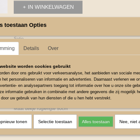
IN WINKELWAGEN
s toestaan Opties
Omschrijving
Setje
emming
Details
Over
Katoen dekje
Voor zadelmaat 12-14 inch
website worden cookies gebruikt
Oornetje met sierbiesje met steentje
rden door ons gebruikt voor verkeersanalyse, het aanbieden van sociale med
het matriaal van de oortje is van elastisch diet bevorderd de pa
n het personaliseren van informatie en advertenties. Daarnaast verlenen we o
vertentie- en analysepartners toegang tot informatie over hoe u onze site gebru
Kleur Blauw
e informatie gebruiken in combinatie met andere gegevens die zij mogelijk 
door uw gebruik van hun diensten of die u hen hebt verstrekt.
Maat Oornetje Shetlander
Maat dekje ruglengte 50cm
opnieuw tonen
Selectie toestaan
Alles toestaan
Nee, niet 