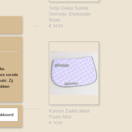
Setje Dekje Suede
Oornetje Shetlander
Roze
€ 36,50
ia-
svorm.
nze sociale
ikt. Zij
hebben
Katoen Zadel dekje
akkoord
Paars Mini
€ 14,50