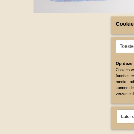
Cookie
Toest
Op deze 
Cookies wo
functies e
media-, ad
kunnen dez
verzameld 
Later 