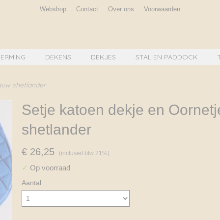
Webshop
Contact
Over ons
Voorwaarden
ERMING
DEKENS
DEKJES
STAL EN PADDOCK
auw shetlander
Setje katoen dekje en Oornet
shetlander
€ 26,25
(inclusief btw 21%)
✓
Op voorraad
Aantal