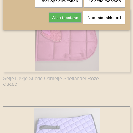
Later opnieuw tonen
Selectie toestaan
Ook interessant
Alles toestaan
Nee, niet akkoord
Setje Dekje Suede Oornetje Shetlander Roze
€ 36,50