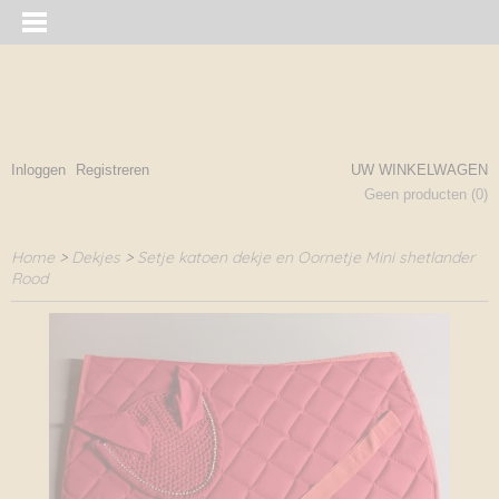
Inloggen
Registreren
UW WINKELWAGEN
Geen producten
(0)
Home
>
Dekjes
>
Setje katoen dekje en Oornetje Mini shetlander
Rood