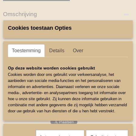
Omschrijving
Setje
Cookies toestaan Opties
Katoen dekje
Voor zadel 12-14 inch
Toestemming
Details
Over
Oornetje met sierbiesje met steentjes
het matriaal van de oortjes is elastich
Op deze website worden cookies gebruikt
dit bevorderd de pasvorm.
Cookies worden door ons gebruikt voor verkeersanalyse, het
aanbieden van sociale media-functies en het personaliseren van
Maat Dekje Rug lengte 50cm
informatie en advertenties. Daarnaast verlenen we onze sociale
Maat Oornetje Mini Shetlander
media-, advertentie- en analysepartners toegang tot informatie over
hoe u onze site gebruikt. Zij kunnen deze informatie gebruiken in
combinatie met andere gegevens die zij mogelijk hebben verzameld
door uw gebruik van hun diensten of die u hen hebt verstrekt.