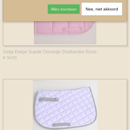
Alles toestaan
Nee, niet akkoord
Setje Dekje Suede Oornetje Shetlander Roze
€ 36,50