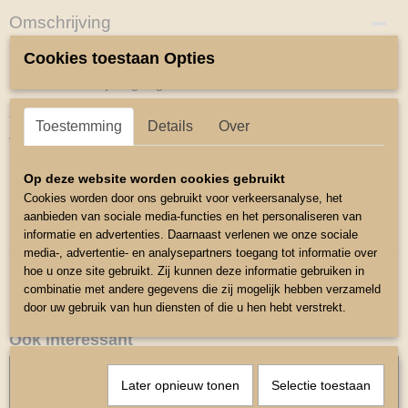
Omschrijving
Setje Zadeldekje en Beenbeschermers
Cookies toestaan Opties
Katoen zadeldekje ruglengte 46 cm
Zadel maat 12-14 inch
Toestemming
Details
Over
Wasbaar 30 graden
Beenbeschermers Mini Shetlander
Op deze website worden cookies gebruikt
Cookies worden door ons gebruikt voor verkeersanalyse, het
Maat harde schaal 11cm
aanbieden van sociale media-functies en het personaliseren van
Kleur Blauw
informatie en advertenties. Daarnaast verlenen we onze sociale
media-, advertentie- en analysepartners toegang tot informatie over
hoe u onze site gebruikt. Zij kunnen deze informatie gebruiken in
combinatie met andere gegevens die zij mogelijk hebben verzameld
door uw gebruik van hun diensten of die u hen hebt verstrekt.
Ook interessant
Later opnieuw tonen
Selectie toestaan