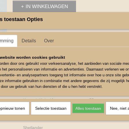
IN WINKELWAGEN
s toestaan Opties
Omschrijving
Halster Kunststof Nylon
emming
Details
Over
Halster Kunststof Nylon stabiel synthetich
halster verstelbaar op de nek.
website worden cookies gebruikt
Chroomkleurige fittingen
rden door ons gebruikt voor verkeersanalyse, het aanbieden van sociale med
n het personaliseren van informatie en advertenties. Daarnaast verlenen we o
Eenvoudig halster
vertentie- en analysepartners toegang tot informatie over hoe u onze site gebru
e informatie gebruiken in combinatie met andere gegevens die zij mogelijk 
Kleur Oranje
door uw gebruik van hun diensten of die u hen hebt verstrekt.
Maat Neusomvang rond 56 cm
Kopstuk Klein 46cm te vergroten tot 55cm
opnieuw tonen
Selectie toestaan
Alles toestaan
Nee, niet 
Bakstuk 13 cm
Keel 30cm
Shetlander