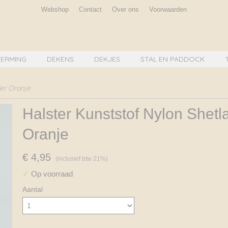
Webshop
Contact
Over ons
Voorwaarden
ERMING
DEKENS
DEKJES
STAL EN PADDOCK
er Oranje
Halster Kunststof Nylon Shetl
Oranje
€ 4,95
(inclusief btw 21%)
✓
Op voorraad
Aantal