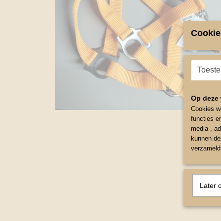
Cookie
Toest
Op deze 
Cookies wo
functies e
media-, ad
kunnen dez
verzameld 
Later 