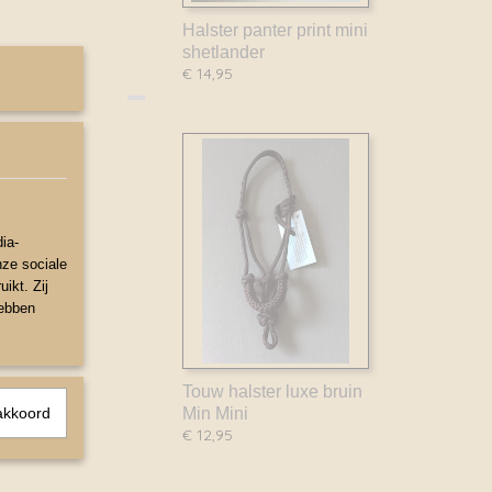
Halster panter print mini
shetlander
€ 14,95
ia-
nze sociale
ikt. Zij
hebben
Touw halster luxe bruin
akkoord
Min Mini
€ 12,95