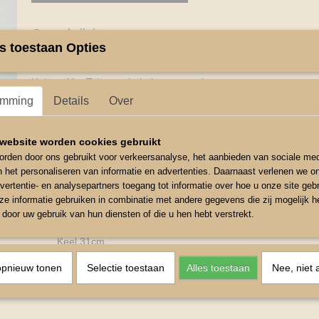
Omschrijving
s toestaan Opties
Halster Met Tekst .
Halster Met Tekst zacht halster met tekst
emming
Details
Over
op meerdere plaatsen verstelbaar op kopstuk.
De neusriem is verfraait met leuke tekst.
website worden cookies gebruikt
Kleur Zwart.
rden door ons gebruikt voor verkeersanalyse, het aanbieden van sociale med
n het personaliseren van informatie en advertenties. Daarnaast verlenen we o
Maat Neusomvang Rond Klein 57cm te vergroten tot 60cm
vertentie- en analysepartners toegang tot informatie over hoe u onze site gebru
Kopstuk Klein 49cm te vergroten 60cm
e informatie gebruiken in combinatie met andere gegevens die zij mogelijk 
door uw gebruik van hun diensten of die u hen hebt verstrekt.
Bakstuk 11cm
Keel 31cm
opnieuw tonen
Selectie toestaan
Alles toestaan
Nee, niet 