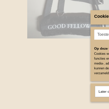
Cookie
Toest
Op deze 
Cookies wo
functies e
media-, ad
kunnen dez
verzameld 
Later 