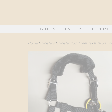
HOOFDSTELLEN
HALSTERS
BEENBESCH
Home
>
Halsters
>
Halster zacht met tekst zwart Sh