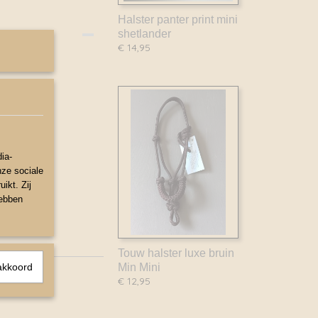
Halster panter print mini
shetlander
€ 14,95
ia-
nze sociale
ikt. Zij
hebben
Touw halster luxe bruin
akkoord
Min Mini
€ 12,95