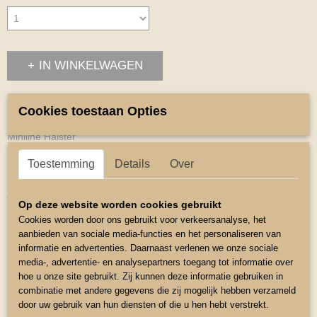
IN WINKELWAGEN
Omschrijving
Cookies toestaan Opties
Miniline Halster
Deze halsters zijn speciaal ontworpen voor de maten van Mini
Toestemming
Details
Over
shettys American Miniature paardjes
en Falabellas.
Op deze website worden cookies gebruikt
2-voudig verstelbaar via gespen met chromen fittingen.
Cookies worden door ons gebruikt voor verkeersanalyse, het
aanbieden van sociale media-functies en het personaliseren van
zachte stof .
informatie en advertenties. Daarnaast verlenen we onze sociale
media-, advertentie- en analysepartners toegang tot informatie over
kleur licht groen
hoe u onze site gebruikt. Zij kunnen deze informatie gebruiken in
maat 4 mini shetty groot
combinatie met andere gegevens die zij mogelijk hebben verzameld
door uw gebruik van hun diensten of die u hen hebt verstrekt.
Neusomterk rond klein 48cm te vergroten 55cm