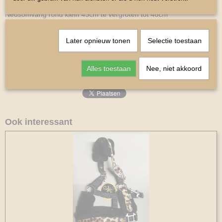
Neusomvang rond klein 43cm te vergroten tot 48cm
kopstuk klein 26cm te vergroten tot 40cm
Later opnieuw tonen
Selectie toestaan
Bakstuk 8cm
Keel 21 cm
Alles toestaan
Nee, niet akkoord
Ook interessant