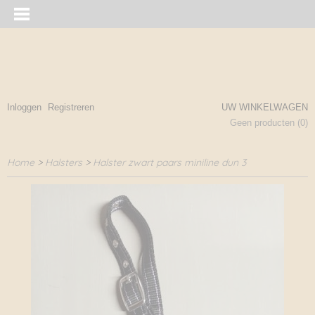
Inloggen
Registreren
UW WINKELWAGEN
Geen producten
(0)
Home
>
Halsters
>
Halster zwart paars miniline dun 3