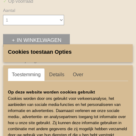
✓
Op voorraad
Aantal
IN WINKELWAGEN
Cookies toestaan Opties
Omschrijving
Miniline Halster.
Toestemming
Details
Over
Deze halsters zijn speciaal ontworpen voor de maten van mini
shetlanders Amirican Miniature paardjes
Op deze website worden cookies gebruikt
en Falabellas.
Cookies worden door ons gebruikt voor verkeersanalyse, het
aanbieden van sociale media-functies en het personaliseren van
2- Voudig verstelbaar via gespen.
informatie en advertenties. Daarnaast verlenen we onze sociale
Chromen Fittingen zachten stof
media-, advertentie- en analysepartners toegang tot informatie over
hoe u onze site gebruikt. Zij kunnen deze informatie gebruiken in
Kleur Zwart / Paars.
combinatie met andere gegevens die zij mogelijk hebben verzameld
maat 3 Minishetlander klein.
door uw gebruik van hun diensten of die u hen hebt verstrekt.