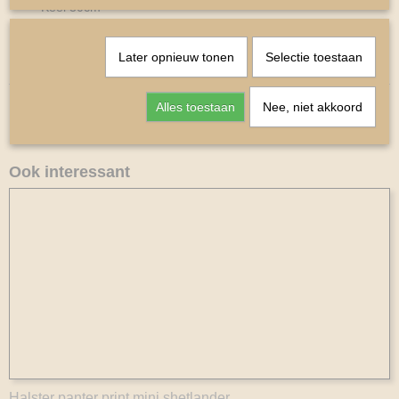
Keel 30cm
Shetlander
Later opnieuw tonen
Selectie toestaan
Alles toestaan
Nee, niet akkoord
Ook interessant
Halster panter print mini shetlander