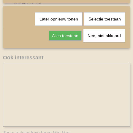
Bakstuk 13 cm
Keel 30cm
Later opnieuw tonen
Selectie toestaan
Shetlander
Alles toestaan
Nee, niet akkoord
Ook interessant
Touw halster luxe bruin Min Mini