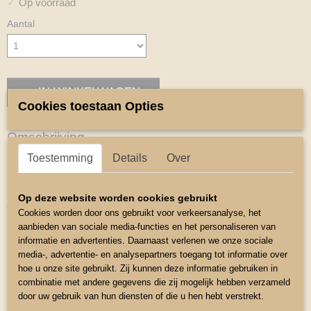
✓
Op voorraad
Aantal
IN WINKELWAGEN
Cookies toestaan Opties
Omschrijving
Toestemming
Details
Over
Halster Nylon.
Synthetisch halster verstelbaar op de nek
Op deze website worden cookies gebruikt
Chroom kleurige fittingen met doorngesp
Cookies worden door ons gebruikt voor verkeersanalyse, het
aanbieden van sociale media-functies en het personaliseren van
Eenvoudig halster.
informatie en advertenties. Daarnaast verlenen we onze sociale
Kleur Rood.
media-, advertentie- en analysepartners toegang tot informatie over
hoe u onze site gebruikt. Zij kunnen deze informatie gebruiken in
Maat Neusomvang rond 56
combinatie met andere gegevens die zij mogelijk hebben verzameld
Kopstuk Klein 46cm te vergroten tot 55cm
door uw gebruik van hun diensten of die u hen hebt verstrekt.