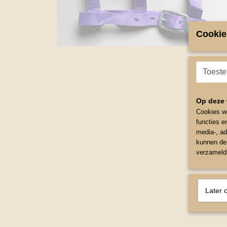
Cookie
Toest
Op deze 
Cookies wo
functies e
media-, ad
kunnen dez
verzameld 
Later 