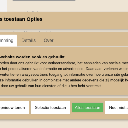
Omschrijving
s toestaan Opties
Mini veulen halster .Paars
Nylon Mini veulen halster.
emming
Details
Over
op twee plaatsen verstelbaar met gespen.
Maat Mini veulen
website worden cookies gebruikt
Neusomterek rond klein 36 cm te vergroten tot 45cm
rden door ons gebruikt voor verkeersanalyse, het aanbieden van sociale med
n het personaliseren van informatie en advertenties. Daarnaast verlenen we o
Kopstuk klein 23cm te vergroten tot 33cm
vertentie- en analysepartners toegang tot informatie over hoe u onze site gebru
Bakstuk 7cm
e informatie gebruiken in combinatie met andere gegevens die zij mogelijk 
door uw gebruik van hun diensten of die u hen hebt verstrekt.
Keelriem 18cm.
opnieuw tonen
Selectie toestaan
Alles toestaan
Nee, niet 