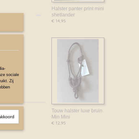
Halster panter print mini
shetlander
€ 14,95
ia-
nze sociale
ikt. Zij
hebben
Touw halster luxe bruin
akkoord
Min Mini
€ 12,95