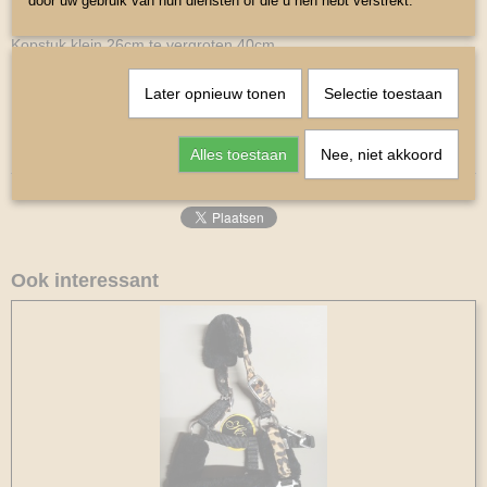
door uw gebruik van hun diensten of die u hen hebt verstrekt.
Neusomterk rond klein 43cm te vergroten tot 48cm
Kopstuk klein 26cm te vergroten 40cm
Bakstuk 8cm
Later opnieuw tonen
Selectie toestaan
Keel 21 cm
Alles toestaan
Nee, niet akkoord
Ook interessant