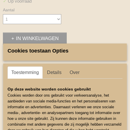
✓
Op voorraad
Aantal
IN WINKELWAGEN
Cookies toestaan Opties
Omschrijving
Miniline Halster
Toestemming
Details
Over
Deze halsters zijn speciaal ontworpen voor de maten van
Mini shetty ,Amarican Miniature paardjes en Falabellas.
Op deze website worden cookies gebruikt
2- Voudig verstelbaar via gespen.
Cookies worden door ons gebruikt voor verkeersanalyse, het
aanbieden van sociale media-functies en het personaliseren van
Chromen fittingen.
informatie en advertenties. Daarnaast verlenen we onze sociale
media-, advertentie- en analysepartners toegang tot informatie over
Kleur Paarsachtig Rood
hoe u onze site gebruikt. Zij kunnen deze informatie gebruiken in
Maat 3 Mini Shetty
combinatie met andere gegevens die zij mogelijk hebben verzameld