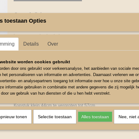
Omschrijving
s toestaan Opties
Halster Diamant Zwart Mini
Luxe gevoerd nylon halster
emming
Details
Over
Halster is verzierd met siersteentjes op
de neus, bakstukken en hoofdband
website worden cookies gebruikt
Het halster is op drie plaatsen verstelbaar
rden door ons gebruikt voor verkeersanalyse, het aanbieden van sociale med
n het personaliseren van informatie en advertenties. Daarnaast verlenen we o
Kleur Zwart
vertentie- en analysepartners toegang tot informatie over hoe u onze site gebru
Maat Mini shetlander
e informatie gebruiken in combinatie met andere gegevens die zij mogelijk 
door uw gebruik van hun diensten of die u hen hebt verstrekt.
Neusomvang rond klein 47cm te vergroten tot 58cm
Kopstuk klein 44cm te vergroten tot 57cm
Bakstuk 10cm
opnieuw tonen
Selectie toestaan
Alles toestaan
Nee, niet 
Keel 29cm