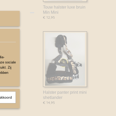
Touw halster luxe bruin
Min Mini
€ 12,95
ia-
nze sociale
ikt. Zij
hebben
Halster panter print mini
akkoord
shetlander
€ 14,95