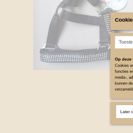
Cookie
Toest
Op deze 
Cookies wo
functies e
media-, ad
kunnen dez
verzameld 
Later 