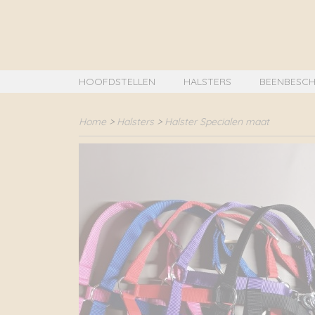
HOOFDSTELLEN
HALSTERS
BEENBESCH
Home
>
Halsters
>
Halster Specialen maat