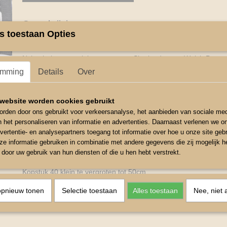
Omschrijving
s toestaan Opties
Halster specialen maat
Nylon halster specialen maat voor Shetlanders en Welsh Ponys
emming
Details
Over
Kleuren Roze
Blauw
website worden cookies gebruikt
Rood
rden door ons gebruikt voor verkeersanalyse, het aanbieden van sociale med
n het personaliseren van informatie en advertenties. Daarnaast verlenen we o
Paars
vertentie- en analysepartners toegang tot informatie over hoe u onze site gebru
Zwart
e informatie gebruiken in combinatie met andere gegevens die zij mogelijk 
door uw gebruik van hun diensten of die u hen hebt verstrekt.
Neusomvang rond 56cm
Kopstuk 40 klein te vergroten tot 50cm
Bakstuk 13 cm
opnieuw tonen
Selectie toestaan
Alles toestaan
Nee, niet 
Keel 34cm