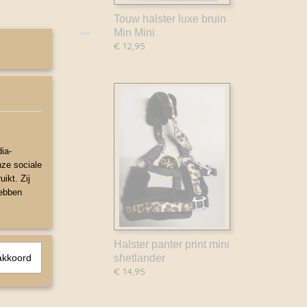
Touw halster luxe bruin
Min Mini
€ 12,95
ia-
nze sociale
ikt. Zij
hebben
Halster panter print mini
akkoord
shetlander
€ 14,95