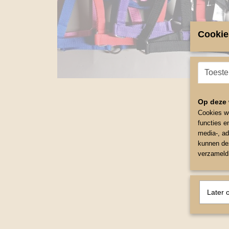
Cookie
Toest
Op deze 
Cookies wo
functies e
media-, ad
kunnen dez
verzameld 
Later 