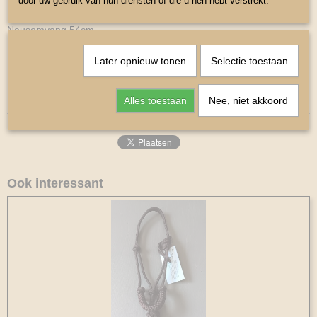
door uw gebruik van hun diensten of die u hen hebt verstrekt.
Kleur Fuchia
Neusomvang 54cm
Bakstuk 15 cm
Later opnieuw tonen
Selectie toestaan
Kopstuk Klein 48cm te vergroten tot 58cm
Alles toestaan
Nee, niet akkoord
Ook interessant