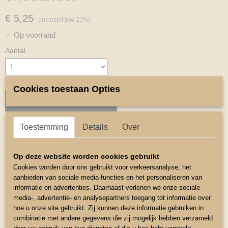
€ 5,25
(inclusief btw 21%)
✓
Op voorraad
Aantal
Cookies toestaan Opties
IN WINKELWAGEN
Toestemming
Details
Over
Omschrijving
Halster Basic
Op deze website worden cookies gebruikt
Cookies worden door ons gebruikt voor verkeersanalyse, het
Chroom kleurig beslag
aanbieden van sociale media-functies en het personaliseren van
Karabijn haak aan keelband
informatie en advertenties. Daarnaast verlenen we onze sociale
media-, advertentie- en analysepartners toegang tot informatie over
1-voudige sluiting
hoe u onze site gebruikt. Zij kunnen deze informatie gebruiken in
Maat Shetlander
combinatie met andere gegevens die zij mogelijk hebben verzameld