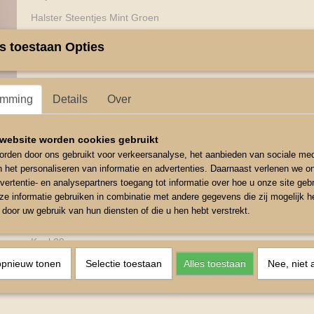
Halster Steentjes Mint Groen
Luxe gevoerd nylon halster
s toestaan Opties
Het halster is versierd met siersteentjes op de Neus en Bakst
Het Halster is op 3e plaatsen verstelbaar
emming
Details
Over
Kleur Mint Groen
Maat Mini Shetlander
website worden cookies gebruikt
Halster Touw 2 meter
rden door ons gebruikt voor verkeersanalyse, het aanbieden van sociale med
n het personaliseren van informatie en advertenties. Daarnaast verlenen we o
Neusomvang rond klein 47cm te vergroten tot 58cm
vertentie- en analysepartners toegang tot informatie over hoe u onze site gebru
e informatie gebruiken in combinatie met andere gegevens die zij mogelijk 
Kopstuk klein 44cm te vergroten tot 57cm
door uw gebruik van hun diensten of die u hen hebt verstrekt.
Bakstuk 10cm
Keel 29cm
opnieuw tonen
Selectie toestaan
Alles toestaan
Nee, niet 