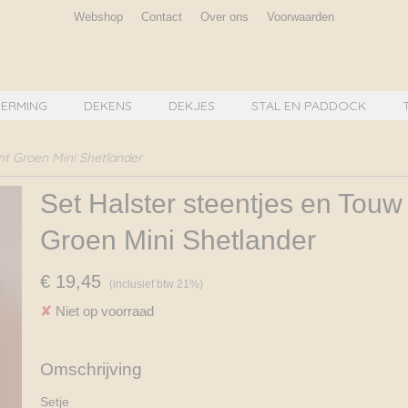
Webshop
Contact
Over ons
Voorwaarden
ERMING
DEKENS
DEKJES
STAL EN PADDOCK
nt Groen Mini Shetlander
Set Halster steentjes en Touw
Groen Mini Shetlander
€ 19,45
(inclusief btw 21%)
✘
Niet op voorraad
Omschrijving
Setje