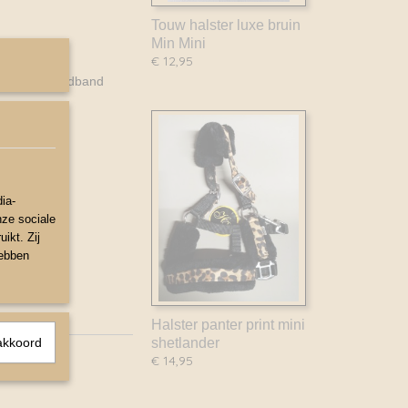
Touw halster luxe bruin
Min Mini
€ 12,95
ukken en Hoofdband
ia-
nze sociale
ikt. Zij
hebben
Halster panter print mini
akkoord
shetlander
€ 14,95