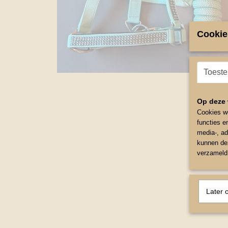
Cookie
Toest
Op deze 
Cookies wo
functies e
media-, ad
kunnen dez
verzameld 
Later 