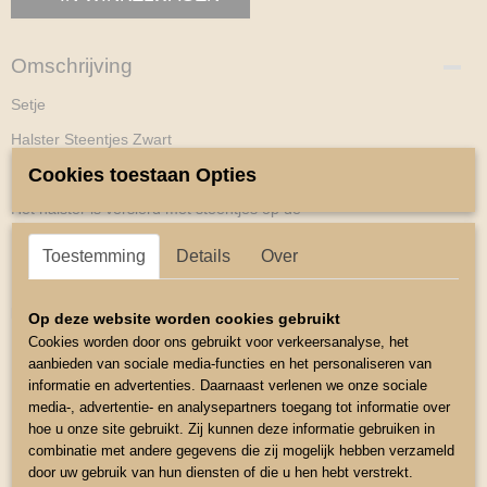
Omschrijving
Setje
Halster Steentjes Zwart
Cookies toestaan Opties
Luxe gevoerd nylon halster
Het halster is versierd met steentjes op de
Neus en Bakstukken en Hoofdband
Toestemming
Details
Over
Het halster is op 3e plaatsen verstelbaar
kleur Zwart
Op deze website worden cookies gebruikt
Cookies worden door ons gebruikt voor verkeersanalyse, het
Maat Shetlander
aanbieden van sociale media-functies en het personaliseren van
Halster Touw 2 meter
informatie en advertenties. Daarnaast verlenen we onze sociale
media-, advertentie- en analysepartners toegang tot informatie over
Neusomvang rond klein 54cm te vergroten tot 60cm
hoe u onze site gebruikt. Zij kunnen deze informatie gebruiken in
combinatie met andere gegevens die zij mogelijk hebben verzameld
Kopstuk klein 47cm te vergroten tot 58cm
door uw gebruik van hun diensten of die u hen hebt verstrekt.