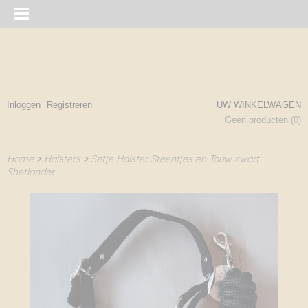
Inloggen
Registreren
UW WINKELWAGEN
Geen producten
(0)
Home
>
Halsters
>
Setje Halster Steentjes en Touw zwart
Shetlander