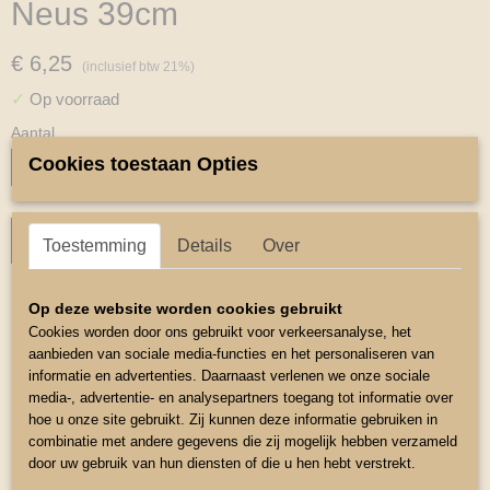
Neus 39cm
€ 6,25
(inclusief btw 21%)
✓
Op voorraad
Aantal
Cookies toestaan Opties
IN WINKELWAGEN
Toestemming
Details
Over
Omschrijving
Op deze website worden cookies gebruikt
Cookies worden door ons gebruikt voor verkeersanalyse, het
Lilly Halster verstelbaar
aanbieden van sociale media-functies en het personaliseren van
informatie en advertenties. Daarnaast verlenen we onze sociale
Mooie klein fijn halster Speciaal voor de aller kleinsten ponys
media-, advertentie- en analysepartners toegang tot informatie over
Het halster is op de neus verstelbaar
hoe u onze site gebruikt. Zij kunnen deze informatie gebruiken in
combinatie met andere gegevens die zij mogelijk hebben verzameld
Neusomvang Klein 39cm te verstelen tot 42cm
door uw gebruik van hun diensten of die u hen hebt verstrekt.