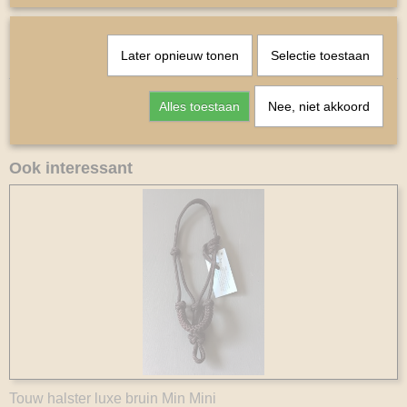
Bakstuk 9cm
Kopstukje 35cm
Later opnieuw tonen
Selectie toestaan
Keel riem 17cm
Alles toestaan
Nee, niet akkoord
Ook interessant
Touw halster luxe bruin Min Mini