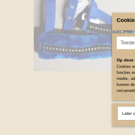
Cookie
Toest
Op deze 
Cookies wo
functies e
media-, ad
kunnen dez
verzameld 
Later 