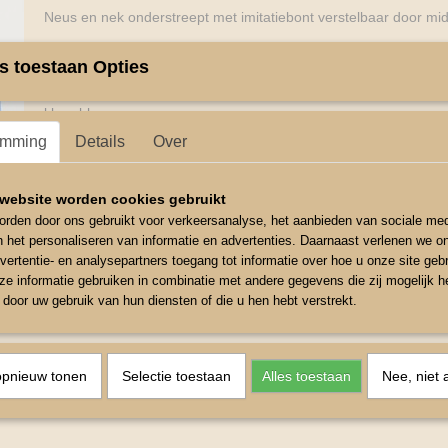
Neus en nek onderstreept met imitatiebont verstelbaar door mi
Chroomkleurige fittingen met karabijnhaak.
s toestaan Opties
Neusriem en bakstukken zijn voorzien van grote fonkelstenen.
kleur blauw .
emming
Details
Over
maat shetlander.
website worden cookies gebruikt
rden door ons gebruikt voor verkeersanalyse, het aanbieden van sociale med
n het personaliseren van informatie en advertenties. Daarnaast verlenen we o
vertentie- en analysepartners toegang tot informatie over hoe u onze site gebru
e informatie gebruiken in combinatie met andere gegevens die zij mogelijk 
door uw gebruik van hun diensten of die u hen hebt verstrekt.
opnieuw tonen
Selectie toestaan
Alles toestaan
Nee, niet 