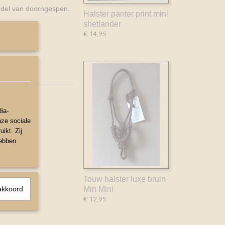
ddel van doorngespen.
Halster panter print mini
shetlander
€ 14,95
ia-
nze sociale
ikt. Zij
hebben
Touw halster luxe bruin
akkoord
Min Mini
€ 12,95