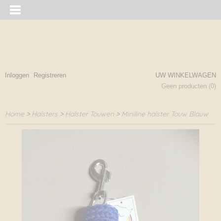
Inloggen
Registreren
UW WINKELWAGEN
Geen producten
(0)
Home
>
Halsters
>
Halster Touwen
>
Miniline halster Touw Blauw