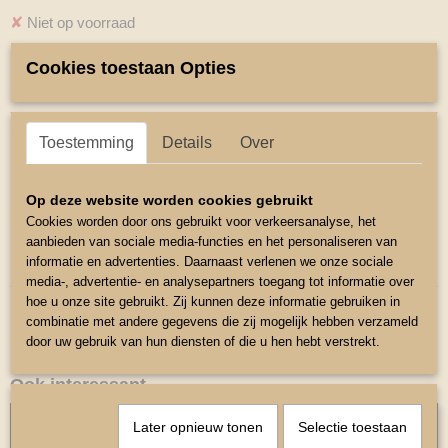
✘
Niet op voorraad
Cookies toestaan Opties
Specificaties
Productcode
Omschrijving
Toestemming
Details
Over
55
Luxe Hoofdstel met sierfrontje
Hoofdstel met sierfrontje Blauwe steentjes
Op deze website worden cookies gebruikt
Cookies worden door ons gebruikt voor verkeersanalyse, het
Inclusief Teugel
aanbieden van sociale media-functies en het personaliseren van
informatie en advertenties. Daarnaast verlenen we onze sociale
Maat Mini Shetlander
media-, advertentie- en analysepartners toegang tot informatie over
hoe u onze site gebruikt. Zij kunnen deze informatie gebruiken in
combinatie met andere gegevens die zij mogelijk hebben verzameld
door uw gebruik van hun diensten of die u hen hebt verstrekt.
Ook interessant
Later opnieuw tonen
Selectie toestaan