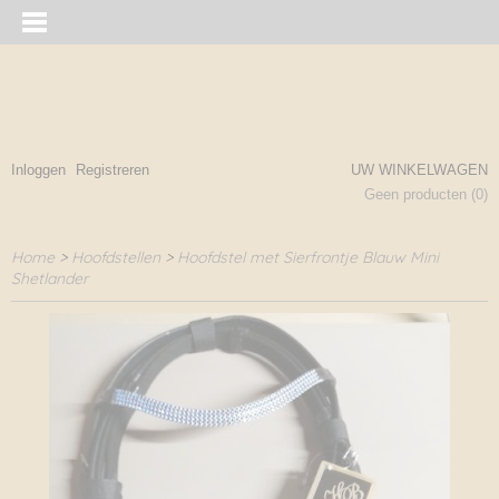
Inloggen
Registreren
UW WINKELWAGEN
Geen producten
(0)
Home
>
Hoofdstellen
>
Hoofdstel met Sierfrontje Blauw Mini
Shetlander