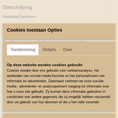
Omschrijving
Hoofdstel Eenhoorn
zeer mooi hoofdstel met kleurrijke vulling van kwaliteits leer.
Cookies toestaan Opties
verhoogde front-en neusriem.
Engelse neusriem met flitsriem loopt over nekstuk.
Toestemming
Details
Over
Keelgrendel is aan beide zijden verstelbaar door middel van
doorngespen.
Neusriem en kinstuk volledig onderlegd in de kleur Rood
Op deze website worden cookies gebruikt
Cookies worden door ons gebruikt voor verkeersanalyse, het
Frontriem en nekstuk zacht onderlegd chroomkleurige fittingen
aanbieden van sociale media-functies en het personaliseren van
inclusief teugels
informatie en advertenties. Daarnaast verlenen we onze sociale
media-, advertentie- en analysepartners toegang tot informatie over
maat mini shetlander
hoe u onze site gebruikt. Zij kunnen deze informatie gebruiken in
combinatie met andere gegevens die zij mogelijk hebben verzameld
door uw gebruik van hun diensten of die u hen hebt verstrekt.