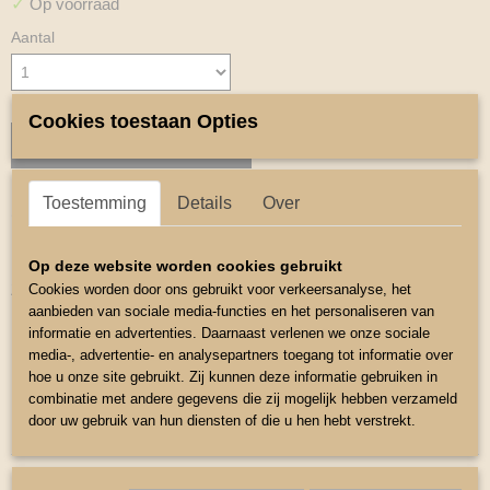
✓
Op voorraad
Aantal
Cookies toestaan Opties
IN WINKELWAGEN
Toestemming
Details
Over
Omschrijving
Hoofdstel koper mini mini
Op deze website worden cookies gebruikt
Zwart hoofdstel met koper kleur fournituren.
Cookies worden door ons gebruikt voor verkeersanalyse, het
aanbieden van sociale media-functies en het personaliseren van
Inclusief teugels.
informatie en advertenties. Daarnaast verlenen we onze sociale
media-, advertentie- en analysepartners toegang tot informatie over
Maat mini mini Shetlander
hoe u onze site gebruikt. Zij kunnen deze informatie gebruiken in
Bakstuk Klein 17 cm te vergroten tot 22cm
combinatie met andere gegevens die zij mogelijk hebben verzameld
door uw gebruik van hun diensten of die u hen hebt verstrekt.
Neusomvang Klein 40cm te vergroten tot 46 cm