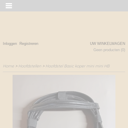
Inloggen
Registreren
UW WINKELWAGEN
Geen producten
(0)
Home
>
Hoofdstellen
>
Hoofdstel Basic koper mini mini HB