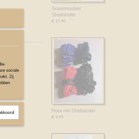
Graasmasker
Shetlander
€ 21,95
ia-
nze sociale
ikt. Zij
hebben
Hooi net Shetlander
akkoord
€ 6,95