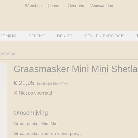
Webshop
Contact
Over ons
Voorwaarden
ERMING
DEKENS
DEKJES
STAL EN PADDOCK
etlander
Graasmasker Mini Mini Shetl
€ 21,95
(inclusief btw 21%)
✘
Niet op voorraad
Omschrijving
Graasmasker Mini Mini
Graasmasker voor de kleine pony's