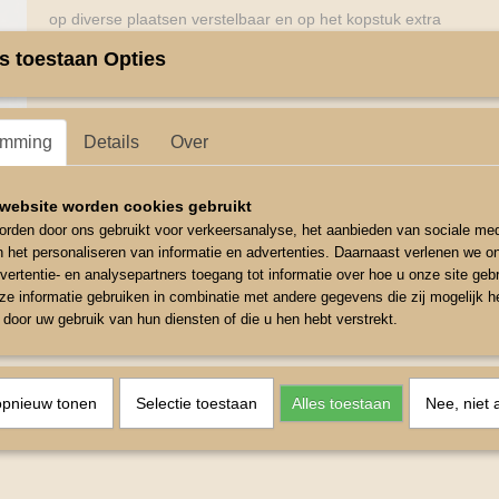
op diverse plaatsen verstelbaar en op het kopstuk extra
veilige sluiting van klitteband masker is zacht gevoerd.
s toestaan Opties
Maat mini shetlander.
Neus omvang binnenkant 32 cm
emming
Details
Over
website worden cookies gebruikt
rden door ons gebruikt voor verkeersanalyse, het aanbieden van sociale med
n het personaliseren van informatie en advertenties. Daarnaast verlenen we o
vertentie- en analysepartners toegang tot informatie over hoe u onze site gebru
e informatie gebruiken in combinatie met andere gegevens die zij mogelijk 
door uw gebruik van hun diensten of die u hen hebt verstrekt.
opnieuw tonen
Selectie toestaan
Alles toestaan
Nee, niet 