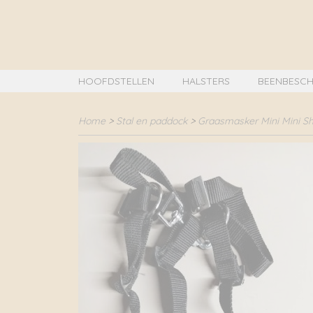
HOOFDSTELLEN
HALSTERS
BEENBESCH
Home
>
Stal en paddock
>
Graasmasker Mini Mini Sh