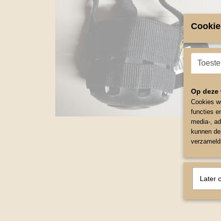
Cookie
Toest
Op deze 
Cookies wo
functies e
media-, ad
kunnen dez
verzameld 
Later 