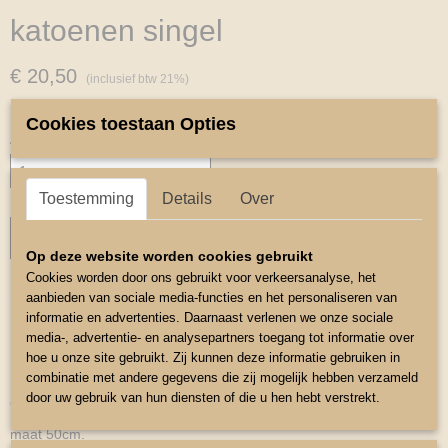
katoenen singel
€ 20,50
(inclusief btw 21%)
✓
Op voorraad
Cookies toestaan Opties
Aantal
Toestemming
Details
Over
IN WINKELWAGEN
Op deze website worden cookies gebruikt
Cookies worden door ons gebruikt voor verkeersanalyse, het
aanbieden van sociale media-functies en het personaliseren van
Omschrijving
informatie en advertenties. Daarnaast verlenen we onze sociale
Korte Katoenen singel
media-, advertentie- en analysepartners toegang tot informatie over
hoe u onze site gebruikt. Zij kunnen deze informatie gebruiken in
Korte katoenen singel met elastische banden aan een kant .
combinatie met andere gegevens die zij mogelijk hebben verzameld
door uw gebruik van hun diensten of die u hen hebt verstrekt.
en rolgespen.
maat 50cm.