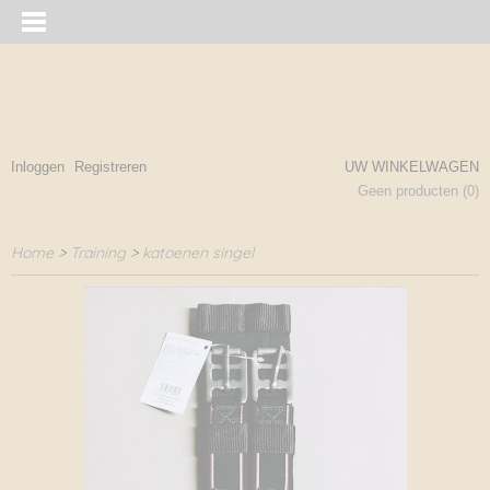
Inloggen
Registreren
UW WINKELWAGEN
Geen producten
(0)
Home
>
Training
>
katoenen singel