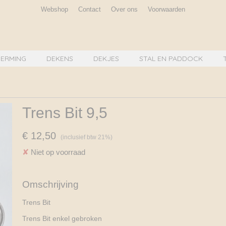
Webshop
Contact
Over ons
Voorwaarden
ERMING
DEKENS
DEKJES
STAL EN PADDOCK
Trens Bit 9,5
€ 12,50
(inclusief btw 21%)
✘
Niet op voorraad
Omschrijving
Trens Bit
Trens Bit enkel gebroken