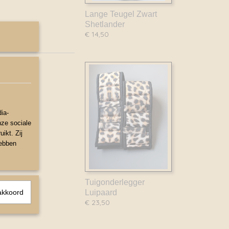
Lange Teugel Zwart
Shetlander
€ 14,50
ia-
nze sociale
ikt. Zij
hebben
Tuigonderlegger
akkoord
Luipaard
€ 23,50