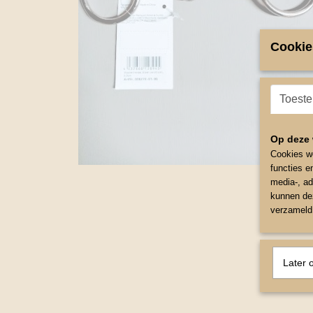
Cookie
Toest
Op deze 
Cookies wo
functies e
media-, ad
kunnen dez
verzameld 
Later 