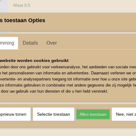
Maat 9,5
Dik 19mm
s toestaan Opties
Ring omvang 4,5 cm
emming
Details
Over
website worden cookies gebruikt
rden door ons gebruikt voor verkeersanalyse, het aanbieden van sociale med
n het personaliseren van informatie en advertenties. Daarnaast verlenen we o
vertentie- en analysepartners toegang tot informatie over hoe u onze site gebru
e informatie gebruiken in combinatie met andere gegevens die zij mogelijk 
door uw gebruik van hun diensten of die u hen hebt verstrekt.
opnieuw tonen
Selectie toestaan
Alles toestaan
Nee, niet 