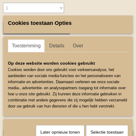
Cookies toestaan Opties
IN WINKELWAGEN
Toestemming
Details
Over
Omschrijving
Dubbelgebroken Bit.
Op deze website worden cookies gebruikt
Dubbel gebroken Bit
Cookies worden door ons gebruikt voor verkeersanalyse, het
aanbieden van sociale media-functies en het personaliseren van
Maat 10,5
informatie en advertenties. Daarnaast verlenen we onze sociale
Ringmaat 7cm doorsnee.
media-, advertentie- en analysepartners toegang tot informatie over
hoe u onze site gebruikt. Zij kunnen deze informatie gebruiken in
combinatie met andere gegevens die zij mogelijk hebben verzameld
door uw gebruik van hun diensten of die u hen hebt verstrekt.
Ook interessant
Later opnieuw tonen
Selectie toestaan