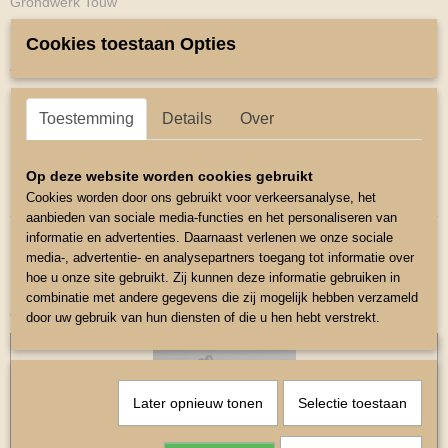
Grondwerk Touw
Stevig lang touw voor grondwerk met karbijnhaak.
Cookies toestaan Opties
Zacht en gripvast matriaal.
Stijve binnenkant voor meer kracht .
Toestemming
Details
Over
Lengte 6.50 meter
Matriaal Polypropyleen.
Op deze website worden cookies gebruikt
Kleur Zwart/Oranje .
Cookies worden door ons gebruikt voor verkeersanalyse, het
aanbieden van sociale media-functies en het personaliseren van
informatie en advertenties. Daarnaast verlenen we onze sociale
media-, advertentie- en analysepartners toegang tot informatie over
hoe u onze site gebruikt. Zij kunnen deze informatie gebruiken in
combinatie met andere gegevens die zij mogelijk hebben verzameld
Ook interessant
door uw gebruik van hun diensten of die u hen hebt verstrekt.
Later opnieuw tonen
Selectie toestaan