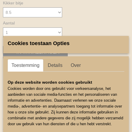
Kikker bitje
Aantal
Cookies toestaan Opties
IN WINKELWAGEN
Toestemming
Details
Over
Omschrijving
Mini Kikker bitje voor de kleine paardjes
Op deze website worden cookies gebruikt
Cookies worden door ons gebruikt voor verkeersanalyse, het
Matriaal : rvs
aanbieden van sociale media-functies en het personaliseren van
Dikte van de stang is ca:10mm,
informatie en advertenties. Daarnaast verlenen we onze sociale
media-, advertentie- en analysepartners toegang tot informatie over
Inc: kinketing
hoe u onze site gebruikt. Zij kunnen deze informatie gebruiken in
combinatie met andere gegevens die zij mogelijk hebben verzameld
verkrijgbaar in de maten
door uw gebruik van hun diensten of die u hen hebt verstrekt.
8.5 9.5 10.5