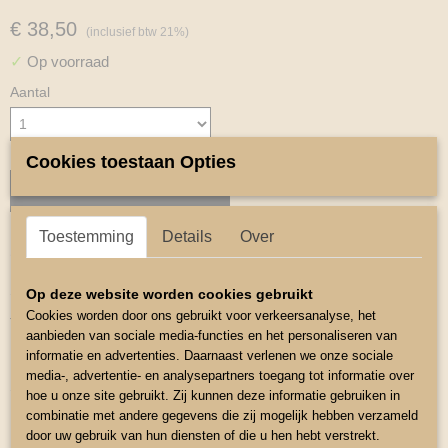
€ 38,50
(inclusief btw 21%)
✓
Op voorraad
Aantal
Cookies toestaan Opties
IN WINKELWAGEN
Toestemming
Details
Over
Omschrijving
Setje Tuigonderlegger en Peesbeschermers.
Op deze website worden cookies gebruikt
Cookies worden door ons gebruikt voor verkeersanalyse, het
Tuigonderlegger
aanbieden van sociale media-functies en het personaliseren van
Borstonderlegger is 81cm bij 11cm
informatie en advertenties. Daarnaast verlenen we onze sociale
media-, advertentie- en analysepartners toegang tot informatie over
Schoftonderlegger is 69cm bij 12 cm
hoe u onze site gebruikt. Zij kunnen deze informatie gebruiken in
combinatie met andere gegevens die zij mogelijk hebben verzameld
Kleur Zwart.
door uw gebruik van hun diensten of die u hen hebt verstrekt.