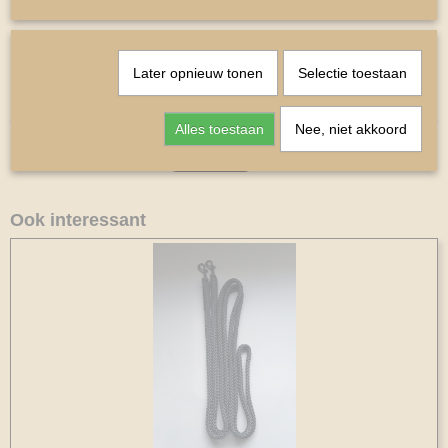
Peesbeschermers
De harde schaal is 14 hoog
Maat Shetlander.
Later opnieuw tonen
Selectie toestaan
Kleur Zwart
Alles toestaan
Nee, niet akkoord
Ook interessant