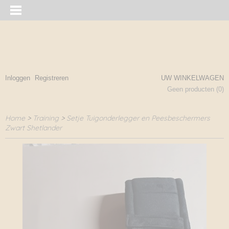
Inloggen
Registreren
UW WINKELWAGEN
Geen producten
(0)
Home
>
Training
>
Setje Tuigonderlegger en Peesbeschermers
Zwart Shetlander