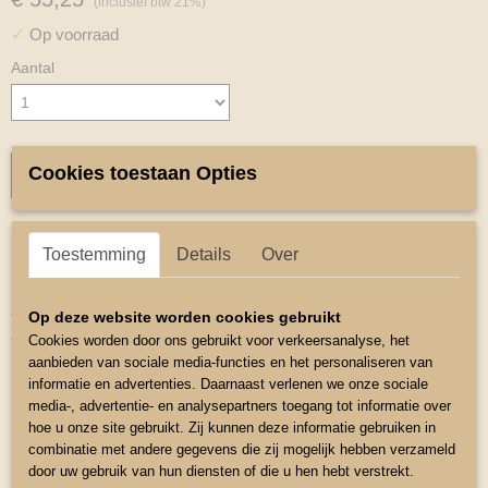
(inclusief btw 21%)
✓
Op voorraad
Aantal
Cookies toestaan Opties
IN WINKELWAGEN
Omschrijving
Toestemming
Details
Over
Set tuigonderlegger Oornetje en Beenbeschermers
Op deze website worden cookies gebruikt
Tuigonderlegger is van suede gevoerd met speciale stof die het
vocht op neemt.
Cookies worden door ons gebruikt voor verkeersanalyse, het
aanbieden van sociale media-functies en het personaliseren van
Maat Tugonderlegger Borstonderlegger is 81cm bij 11cm
informatie en advertenties. Daarnaast verlenen we onze sociale
media-, advertentie- en analysepartners toegang tot informatie over
Schoftonderlegger is 69cm bij 12 cm
hoe u onze site gebruikt. Zij kunnen deze informatie gebruiken in
Beenbeschermers
combinatie met andere gegevens die zij mogelijk hebben verzameld
door uw gebruik van hun diensten of die u hen hebt verstrekt.
Maat harde schaal is 14 cm hoog Shetlander.