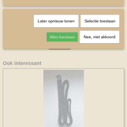
Beenbeschermers
Maat harde schaal is 11cm hoog Mini Shetlander
Maat Oornetje Mini Shetlander
Later opnieuw tonen
Selectie toestaan
Kleur Paars
Alles toestaan
Nee, niet akkoord
Ook interessant