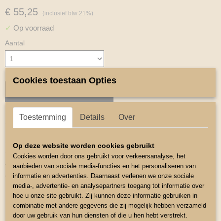
€ 55,25
(inclusief btw 21%)
✓
Op voorraad
Aantal
Cookies toestaan Opties
IN WINKELWAGEN
Toestemming
Details
Over
Omschrijving
Set Tuigonderlegger Oornetje en Beenbeschermer Paars Mini
Op deze website worden cookies gebruikt
Shetlander
Cookies worden door ons gebruikt voor verkeersanalyse, het
aanbieden van sociale media-functies en het personaliseren van
Tuigonderlegger is van suede gevoerd met speciale stof die het
informatie en advertenties. Daarnaast verlenen we onze sociale
vocht op neemt
media-, advertentie- en analysepartners toegang tot informatie over
Maat Borstonderlegger is 81cm bij 11cm
hoe u onze site gebruikt. Zij kunnen deze informatie gebruiken in
combinatie met andere gegevens die zij mogelijk hebben verzameld
Schoftonderlegger is 69cm bij 12 cm
door uw gebruik van hun diensten of die u hen hebt verstrekt.