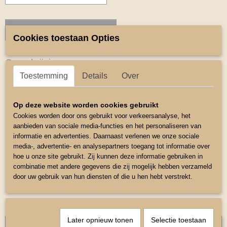
IN WINKELWAGEN
Cookies toestaan Opties
Omschrijving
Toestemming
Details
Over
Longeerlijn
Longeerlijn in handige opbergtas
Op deze website worden cookies gebruikt
De lijn is voorzien van een draaibare musketon sluiting
Cookies worden door ons gebruikt voor verkeersanalyse, het
aanbieden van sociale media-functies en het personaliseren van
Maat 8 meter met handvat
informatie en advertenties. Daarnaast verlenen we onze sociale
Kleur Lime Groen.
media-, advertentie- en analysepartners toegang tot informatie over
hoe u onze site gebruikt. Zij kunnen deze informatie gebruiken in
combinatie met andere gegevens die zij mogelijk hebben verzameld
door uw gebruik van hun diensten of die u hen hebt verstrekt.
Ook interessant
Later opnieuw tonen
Selectie toestaan