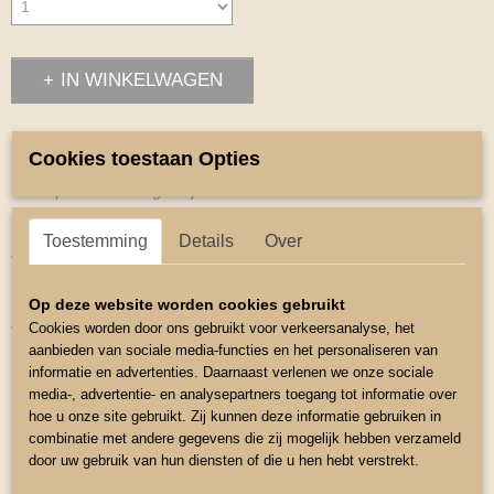
IN WINKELWAGEN
Omschrijving
Cookies toestaan Opties
Set kaptoom en Longeerlijn
Kaptoom met ringen aan de bovenzijde van de neusriem
Toestemming
Details
Over
Verstelbaar bij de neus en hoofdstuk
Maat Shetlander
Op deze website worden cookies gebruikt
Cookies worden door ons gebruikt voor verkeersanalyse, het
Verstelbaar Mini Shetlander met Grof Hoofdje
aanbieden van sociale media-functies en het personaliseren van
Longeerlijn
informatie en advertenties. Daarnaast verlenen we onze sociale
media-, advertentie- en analysepartners toegang tot informatie over
Maat 8 meter
hoe u onze site gebruikt. Zij kunnen deze informatie gebruiken in
Met Musketon sluiting
combinatie met andere gegevens die zij mogelijk hebben verzameld
door uw gebruik van hun diensten of die u hen hebt verstrekt.
Kleur Lime Groen.