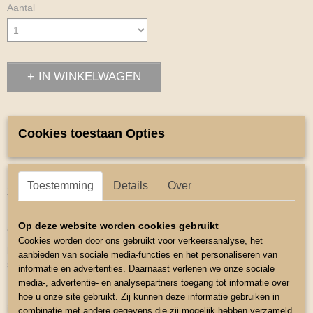
Aantal
IN WINKELWAGEN
Omschrijving
Cookies toestaan Opties
Rijpad
Rijpad leuk voor de kleintjes
Toestemming
Details
Over
Zeer licht boomloos rijkussen met handvat
Het zeer zacht gewatteerde bovenmatriaal en onderkant van
Op deze website worden cookies gebruikt
antislip matriaal
Cookies worden door ons gebruikt voor verkeersanalyse, het
bieden de pad een uitstekende pasvorm op de rug van de
aanbieden van sociale media-functies en het personaliseren van
shetlander.
informatie en advertenties. Daarnaast verlenen we onze sociale
media-, advertentie- en analysepartners toegang tot informatie over
De kleine rand van kunst bont op de rug voorkomt schuren
hoe u onze site gebruikt. Zij kunnen deze informatie gebruiken in
inclusief Singel
combinatie met andere gegevens die zij mogelijk hebben verzameld