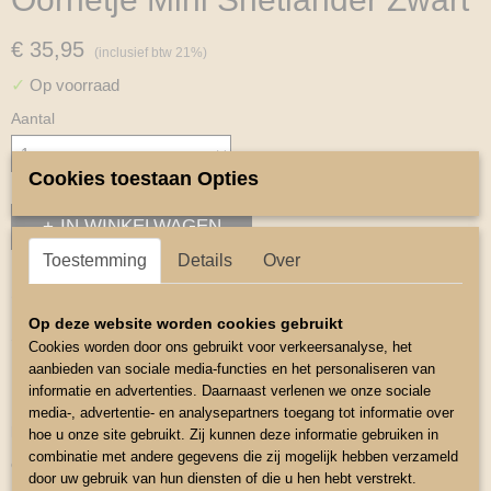
€ 35,95
(inclusief btw 21%)
✓
Op voorraad
Aantal
Cookies toestaan Opties
IN WINKELWAGEN
Toestemming
Details
Over
Omschrijving
Op deze website worden cookies gebruikt
Setje Tuigonderlegger en Oornetje Mini
Cookies worden door ons gebruikt voor verkeersanalyse, het
aanbieden van sociale media-functies en het personaliseren van
De bovenzijde van de tuigonderlegger is van zwarte stof
informatie en advertenties. Daarnaast verlenen we onze sociale
Binnen zijden is van Cool-Max voering wat zeer goed zweet van de
media-, advertentie- en analysepartners toegang tot informatie over
pony
hoe u onze site gebruikt. Zij kunnen deze informatie gebruiken in
combinatie met andere gegevens die zij mogelijk hebben verzameld
opneemt en na gebruik snel droogt
door uw gebruik van hun diensten of die u hen hebt verstrekt.