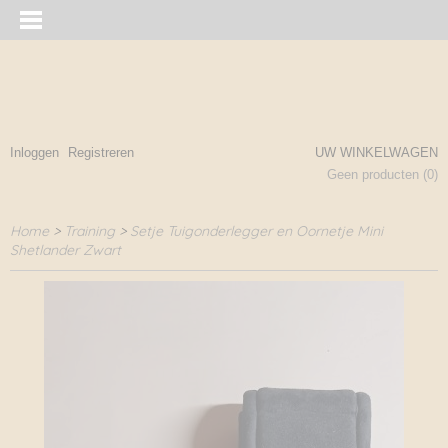
Inloggen
Registreren
UW WINKELWAGEN
Geen producten
(0)
Home
>
Training
>
Setje Tuigonderlegger en Oornetje Mini
Shetlander Zwart