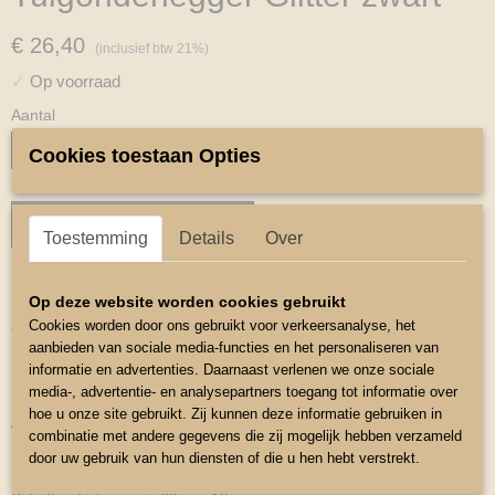
€ 26,40
(inclusief btw 21%)
✓
Op voorraad
Aantal
Cookies toestaan Opties
IN WINKELWAGEN
Toestemming
Details
Over
Omschrijving
Op deze website worden cookies gebruikt
Cookies worden door ons gebruikt voor verkeersanalyse, het
Tuigonderlegger Glitter
aanbieden van sociale media-functies en het personaliseren van
De bovenzijde is van stevige glitter stof ,binnenzijde is van Cool-
informatie en advertenties. Daarnaast verlenen we onze sociale
max voering
media-, advertentie- en analysepartners toegang tot informatie over
hoe u onze site gebruikt. Zij kunnen deze informatie gebruiken in
wat zweet van de pony op neemt en na gebruik weer droogt
combinatie met andere gegevens die zij mogelijk hebben verzameld
door uw gebruik van hun diensten of die u hen hebt verstrekt.
Borstonderlegger is 81cm x 11cm