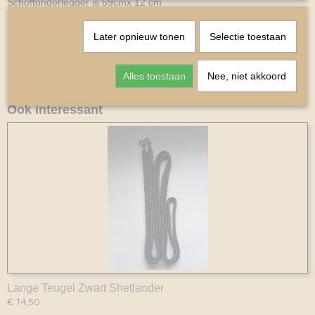
Schoftonderlegger is 69cmx 12 cm
Kleur Zwart
Later opnieuw tonen
Selectie toestaan
Alles toestaan
Nee, niet akkoord
Ook interessant
Lange Teugel Zwart Shetlander
€ 14,50