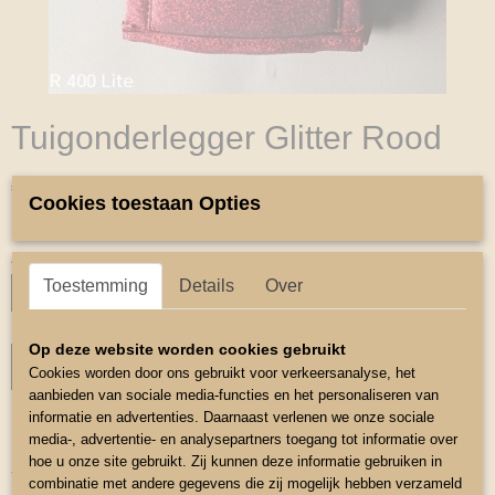
Tuigonderlegger Glitter Rood
€ 26,40
(inclusief btw 21%)
Cookies toestaan Opties
✓
Op voorraad
Aantal
Toestemming
Details
Over
Op deze website worden cookies gebruikt
IN WINKELWAGEN
Cookies worden door ons gebruikt voor verkeersanalyse, het
aanbieden van sociale media-functies en het personaliseren van
informatie en advertenties. Daarnaast verlenen we onze sociale
Omschrijving
media-, advertentie- en analysepartners toegang tot informatie over
hoe u onze site gebruikt. Zij kunnen deze informatie gebruiken in
Tuigonderlegger Glitter
combinatie met andere gegevens die zij mogelijk hebben verzameld