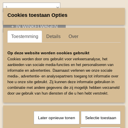
Cookies toestaan Opties
IN WINKELWAGEN
Toestemming
Details
Over
Omschrijving
Op deze website worden cookies gebruikt
Oornetje shetlander
Cookies worden door ons gebruikt voor verkeersanalyse, het
Oornetje met sierbiesje met steentjes
aanbieden van sociale media-functies en het personaliseren van
informatie en advertenties. Daarnaast verlenen we onze sociale
Het matriaal van de oortje is elastisch dit bevorderd de pasvorm.
media-, advertentie- en analysepartners toegang tot informatie over
hoe u onze site gebruikt. Zij kunnen deze informatie gebruiken in
Maat Shetlander.
combinatie met andere gegevens die zij mogelijk hebben verzameld
Kleur Rood.
door uw gebruik van hun diensten of die u hen hebt verstrekt.
Later opnieuw tonen
Selectie toestaan
Ook interessant