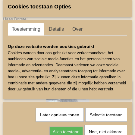
Cookies toestaan Opties
Omschrijving
Haas Borstel
Fijne borstel voor manen en staart.
Toestemming
Details
Over
Kleur Blauw.
Op deze website worden cookies gebruikt
Cookies worden door ons gebruikt voor verkeersanalyse, het
aanbieden van sociale media-functies en het personaliseren van
informatie en advertenties. Daarnaast verlenen we onze sociale
media-, advertentie- en analysepartners toegang tot informatie over
Ook interessant
hoe u onze site gebruikt. Zij kunnen deze informatie gebruiken in
combinatie met andere gegevens die zij mogelijk hebben verzameld
door uw gebruik van hun diensten of die u hen hebt verstrekt.
Later opnieuw tonen
Selectie toestaan
Alles toestaan
Nee, niet akkoord